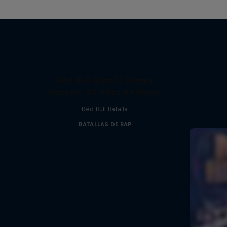
Red Bull Batalla Nueva
Historia: 20 Años de Rimas
Red Bull Batalla
BATALLAS DE RAP