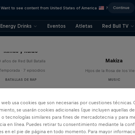
Continue
Want to see content from United States of America
?
Energy Drinks
Eventos
Atletas
Red Bull TV
Rimas y Ruido
Makiza
 años de Red Bull Batalla
 Temporada · 7 episodios
Hijos de la Rosa de los Vi
BATALLAS DE RAP
MUSIC
o web usa cookies que son necesarias por cuestiones técnicas. 
iento, se usarán cookies adicionales (que incluyen aquellas de
 o tecnologías similares para fines de mercadotecnia y para me
ia en línea. Puedes retirar tu consentimiento mediante la conf
es en el pie de página en todo momento. Para mayor informaci