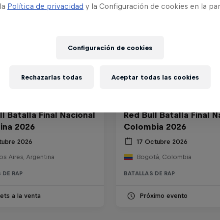
 la
Política de privacidad
y la Configuración de cookies en la pa
Configuración de cookies
Rechazarlas todas
Aceptar todas las cookies
l Batalla Final Nacional
Red Bull Batalla Final N
ina 2026
Colombia 2026
tubre 2026
17 Octubre 2026
s Aires, Argentina
Bogotá, Colombia
 DE RAP
BATALLAS DE RAP
ets a la venta
Próximo evento