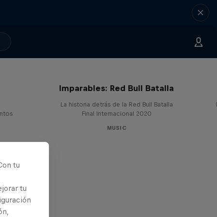
Imparables: Red Bull Batalla
La historia detrás de la Red Bull Batalla
entos
Final Internacional 2020
MUSIC
Con tu
jorar tu
iguración
ón,