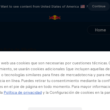
Continue
Want to see content from United States of America
?
Home
a Ruta de Xibalba
Más contenidos similares
tura por la Península de Yucatán
o web usa cookies que son necesarias por cuestiones técnicas. 
 Temporada · 3 episodios
iento, se usarán cookies adicionales (que incluyen aquellas de
CLAVADOS
 o tecnologías similares para fines de mercadotecnia y para me
ia en línea. Puedes retirar tu consentimiento mediante la conf
es en el pie de página en todo momento. Para mayor informaci
 la
Política de privacidad
y la Configuración de cookies en la pa