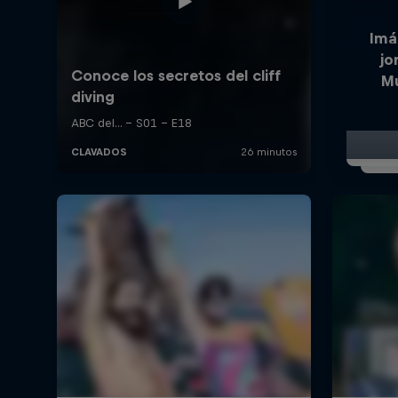
Imá
jo
Mu