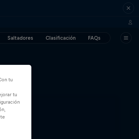
Saltadores
Clasificación
FAQs
Con tu
jorar tu
iguración
ón,
rte