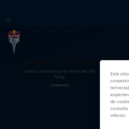
L
Rivalidades en el Cliff Diving
Una aven
La feroz competencia en el Red Bull Cliff
Este siti
1
Diving
consentim
CLAVADOS
terceros)
experienc
de cooki
consulta
inferior.