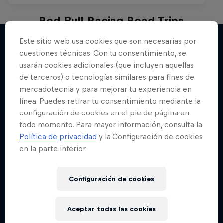
Red Bull Racing Road Trips
Recorre el mundo con los pilotos de la Fórmula
Este sitio web usa cookies que son necesarias por
1
cuestiones técnicas. Con tu consentimiento, se
Más contenidos similares
usarán cookies adicionales (que incluyen aquellas
3 Temporadas · 8 episodios
de terceros) o tecnologías similares para fines de
F1
mercadotecnia y para mejorar tu experiencia en
línea. Puedes retirar tu consentimiento mediante la
configuración de cookies en el pie de página en
todo momento. Para mayor información, consulta la
Política de privacidad
y la Configuración de cookies
en la parte inferior.
Configuración de cookies
Aceptar todas las cookies