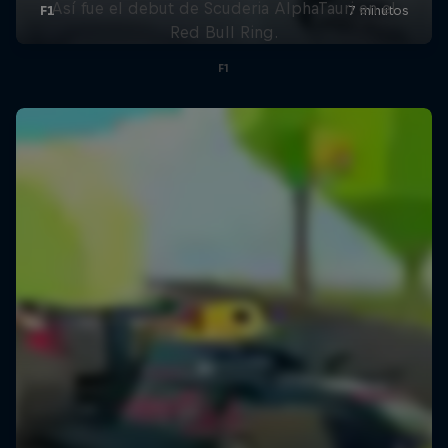
Así fue el debut de Scuderia AlphaTauri en el
Red Bull Ring.
F1