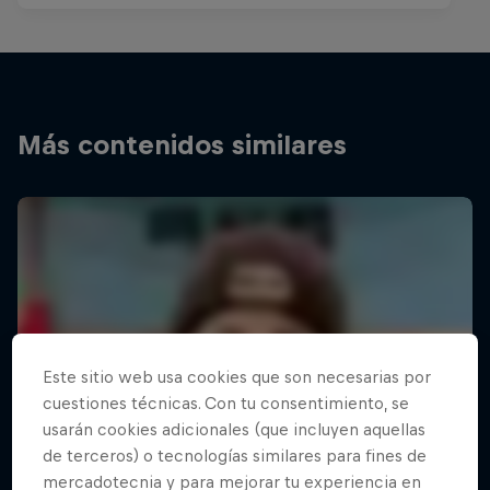
Más contenidos similares
Este sitio web usa cookies que son necesarias por
cuestiones técnicas. Con tu consentimiento, se
usarán cookies adicionales (que incluyen aquellas
de terceros) o tecnologías similares para fines de
mercadotecnia y para mejorar tu experiencia en