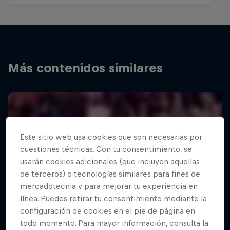
Más contenidos similares
Este sitio web usa cookies que son necesarias por
cuestiones técnicas. Con tu consentimiento, se
usarán cookies adicionales (que incluyen aquellas
de terceros) o tecnologías similares para fines de
mercadotecnia y para mejorar tu experiencia en
línea. Puedes retirar tu consentimiento mediante la
configuración de cookies en el pie de página en
todo momento. Para mayor información, consulta la