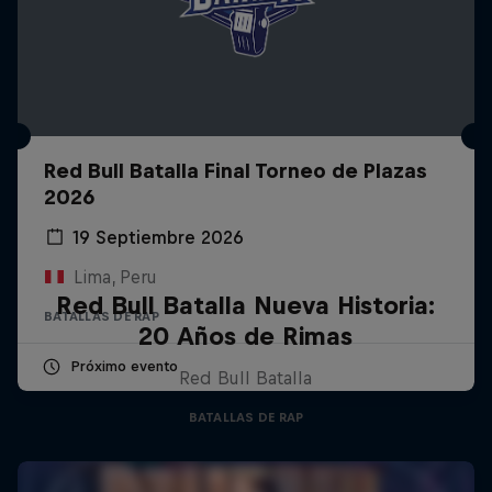
Red Bull Batalla Final Torneo de Plazas
2026
19 Septiembre 2026
Lima, Peru
Red Bull Batalla Nueva Historia:
BATALLAS DE RAP
20 Años de Rimas
Próximo evento
Red Bull Batalla
BATALLAS DE RAP