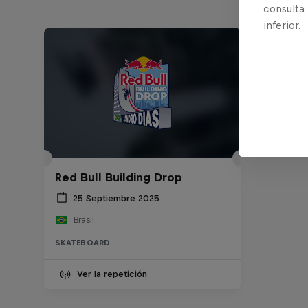
consulta
inferior.
Red Bull Building Drop
25 Septiembre 2025
Brasil
SKATEBOARD
Ver la repetición