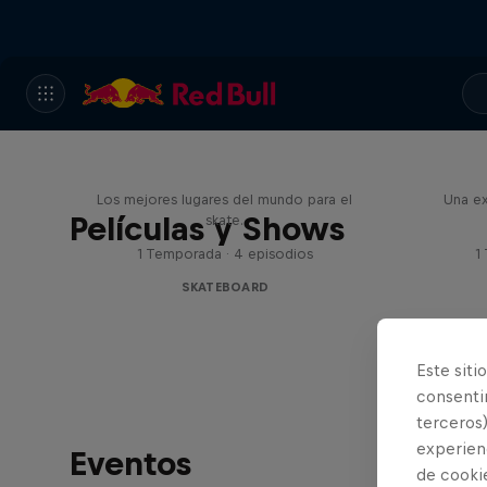
Skate Escape
Los mejores lugares del mundo para el
Una ex
Películas y Shows
skate.
1 Temporada · 4 episodios
1
SKATEBOARD
Este siti
consentim
terceros)
experienc
Eventos
de cooki