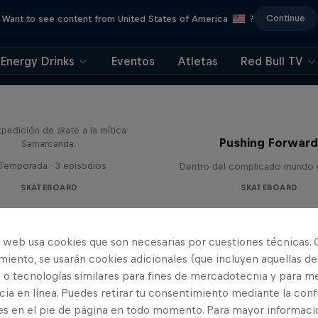
Continue
Want to see content from United States of America
?
Energy Drinks
Eventos
Atletas
Red Bull TV
Hotel Uzbekistán
pedición de skate a la mítica
Pushing Forwar
Samarcanda.
 Temporada · 3 episodios
Dentro del complicado mundo d
SKATEBOARD
SKATEBOARD
o web usa cookies que son necesarias por cuestiones técnicas. 
iento, se usarán cookies adicionales (que incluyen aquellas de
 o tecnologías similares para fines de mercadotecnia y para me
ia en línea. Puedes retirar tu consentimiento mediante la conf
es en el pie de página en todo momento. Para mayor informaci