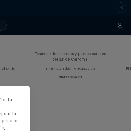
Official Skatepark Review
Examen a los mejores y peores parques
d
del sur de California.
2 Temporadas · 6 episodios
el skate.
El
SKATEBOARD
Con tu
jorar tu
iguración
ón,