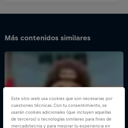
Más contenidos similares
Este sitio web usa cookies que son necesarias por
cuestiones técnicas. Con tu consentimiento, se
usarán cookies adicionales (que incluyen aquellas
de terceros) o tecnologías similares para fines de
mercadotecnia y para mejorar tu experiencia en