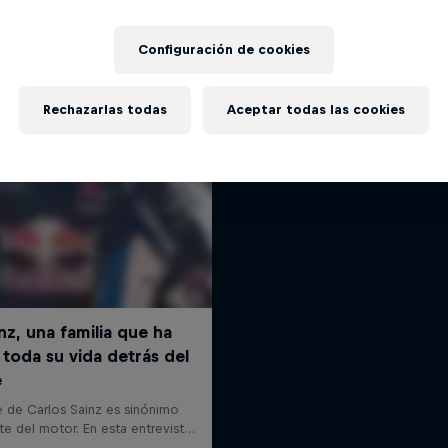
Follow Ford Performance on the
Más contenidos similares
to the Dakar Rally 202
Configuración de cookies
1 Temporada · 4 episodi
RAID
Rechazarlas todas
Aceptar todas las cookies