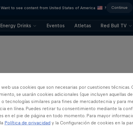
Continue
Want to see content from United States of America
?
Energy Drinks
Eventos
Atletas
Red Bull TV
o web usa cookies que son necesarias por cuestiones técnicas. 
iento, se usarán cookies adicionales (que incluyen aquellas de
 o tecnologías similares para fines de mercadotecnia y para me
ia en línea. Puedes retirar tu consentimiento mediante la conf
es en el pie de página en todo momento. Para mayor informaci
 la
Política de privacidad
y la Configuración de cookies en la pa
Journey to Daka