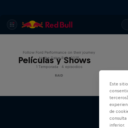
Journey to Dakar
Follow Ford Performance on their journey
Películas y Shows
to the Dakar Rally 2025
1 Temporada · 4 episodios
RAID
Este siti
consentim
terceros)
experienc
de cooki
consulta
inferior.