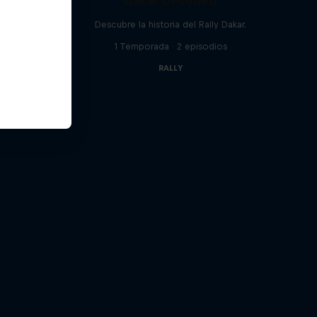
Dakar Decoded
ir journey
5
Descubre la historia del Rally Dakar.
os
1 Temporada · 2 episodios
RALLY