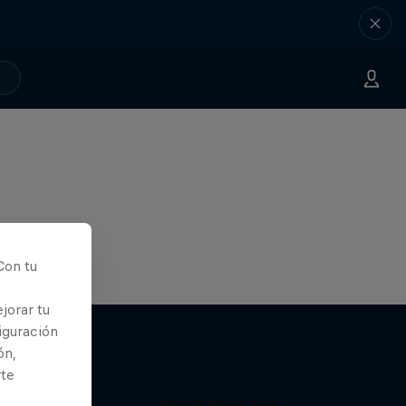
Con tu
jorar tu
iguración
ón,
rte
r