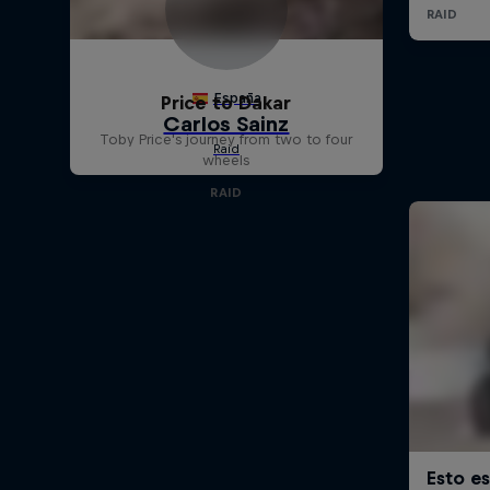
Price to Dakar
Toby Price's journey from two to four
wheels
RAID