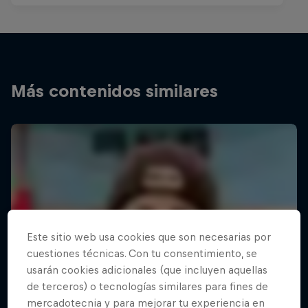
Más contenidos similares
Este sitio web usa cookies que son necesarias por
cuestiones técnicas. Con tu consentimiento, se
usarán cookies adicionales (que incluyen aquellas
de terceros) o tecnologías similares para fines de
mercadotecnia y para mejorar tu experiencia en