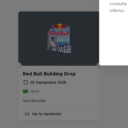
consulta
inferior.
Red Bull Building Drop
25 Septiembre 2025
Brasil
SKATEBOARD
Ver la repetición