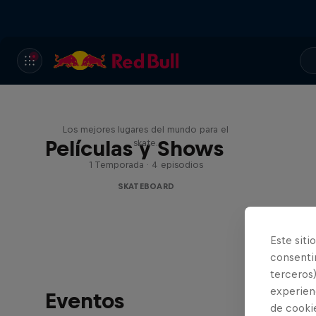
Skate Escape
Los mejores lugares del mundo para el
Películas y Shows
skate.
1 Temporada · 4 episodios
SKATEBOARD
Este siti
consentim
terceros)
experienc
Eventos
de cooki