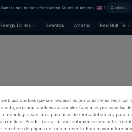
Continue
Want to see content from United States of America
?
Energy Drinks
Eventos
Atletas
Red Bull TV
o web usa cookies que son necesarias por cuestiones técnicas. 
iento, se usarán cookies adicionales (que incluyen aquellas de
 o tecnologías similares para fines de mercadotecnia y para me
ia en línea. Puedes retirar tu consentimiento mediante la conf
es en el pie de página en todo momento. Para mayor informaci