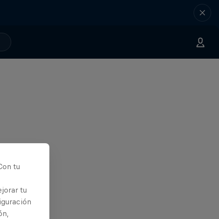
Con tu
jorar tu
iguración
ón,