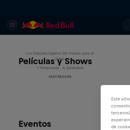
Skate Escape
Los mejores lugares del mundo para el
Películas y Shows
skate.
1 Temporada · 4 episodios
SKATEBOARD
Este siti
consentim
terceros)
experienc
Eventos
de cooki