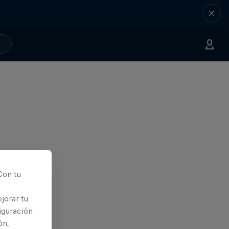
Con tu
jorar tu
iguración
ón,