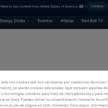
Continue
Want to see content from United States of America
?
Energy Drinks
Eventos
Atletas
Red Bull TV
o web usa cookies que son necesarias por cuestiones técnicas. 
iento, se usarán cookies adicionales (que incluyen aquellas de
 o tecnologías similares para fines de mercadotecnia y para me
ia en línea. Puedes retirar tu consentimiento mediante la conf
es en el pie de página en todo momento. Para mayor informaci