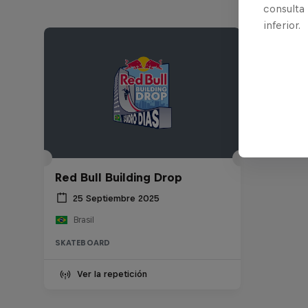
consulta
inferior.
Red Bull Building Drop
25 Septiembre 2025
Brasil
SKATEBOARD
Ver la repetición