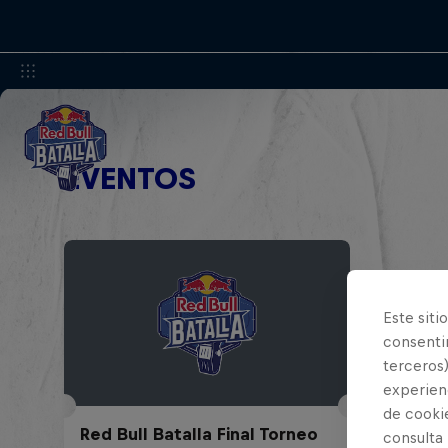
EVENTOS
Este siti
consentim
terceros)
experienc
de cooki
Red Bull Batalla Final Torneo
consulta