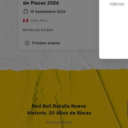
de Plazas 2026
inferior.
19 Septiembre 2026
Lima, Peru
BATALLAS DE RAP
Próximo evento
Red Bull Batalla Nueva
Historia: 20 Años de Rimas
Red Bull Batalla