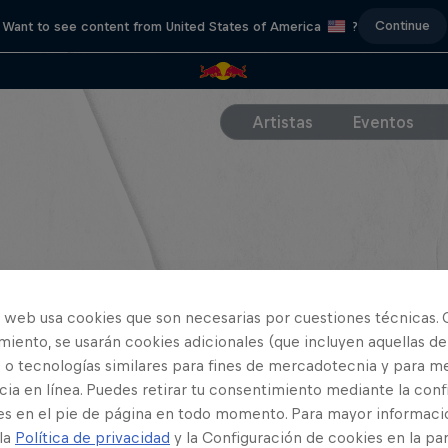
Continue
Want to see content from United States of America
?
Artistas
Eventos
o web usa cookies que son necesarias por cuestiones técnicas. 
iento, se usarán cookies adicionales (que incluyen aquellas de
 o tecnologías similares para fines de mercadotecnia y para me
ia en línea. Puedes retirar tu consentimiento mediante la conf
es en el pie de página en todo momento. Para mayor informaci
 la
Política de privacidad
y la Configuración de cookies en la pa