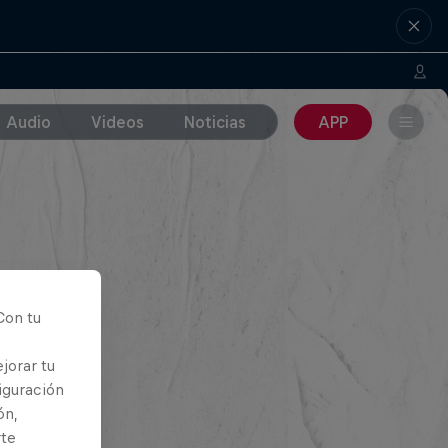
Audio
Videos
Noticias
APP
Con tu
jorar tu
iguración
ón,
rte