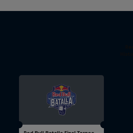
Re
Histo
Red Bull Batalla Final Torneo