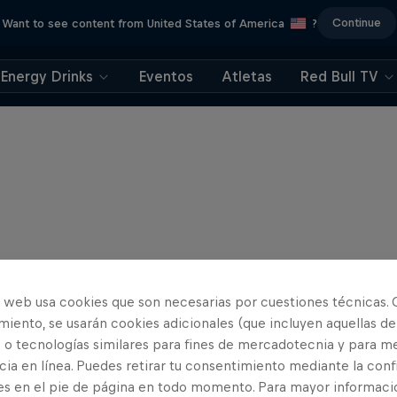
Continue
Want to see content from United States of America
?
Energy Drinks
Eventos
Atletas
Red Bull TV
o web usa cookies que son necesarias por cuestiones técnicas. 
iento, se usarán cookies adicionales (que incluyen aquellas de
 o tecnologías similares para fines de mercadotecnia y para me
ia en línea. Puedes retirar tu consentimiento mediante la conf
es en el pie de página en todo momento. Para mayor informaci