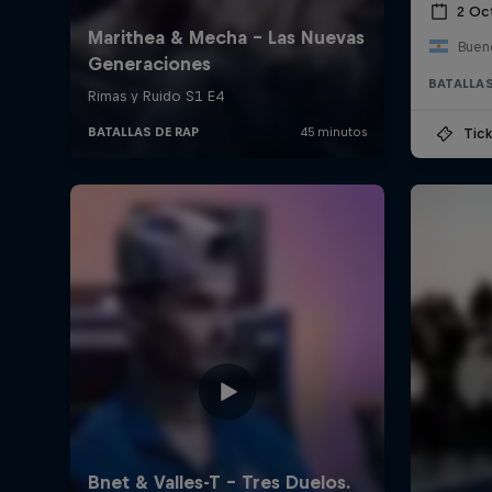
2 Oc
Bueno
BATALLAS
Tick