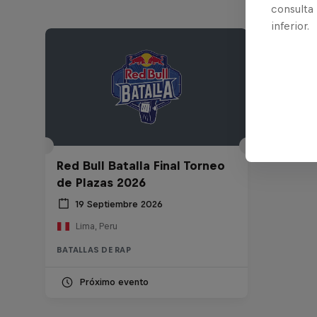
consulta
inferior.
Red Bull Batalla Final Torneo
de Plazas 2026
19 Septiembre 2026
Lima, Peru
BATALLAS DE RAP
Próximo evento