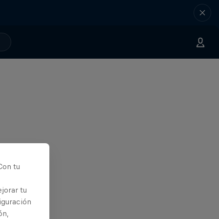
Con tu
jorar tu
iguración
ón,