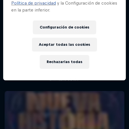
Política de privacidad
y la Configuración de cookies
en la parte inferior.
Red Bull Batalla Final Torneo de Plazas
2026
Configuración de cookies
19 Septiembre 2026
Lima, Peru
Aceptar todas las cookies
Red Bull Batalla Nueva Historia:
BATALLAS DE RAP
20 Años de Rimas
Rechazarlas todas
Próximo evento
Red Bull Batalla
BATALLAS DE RAP