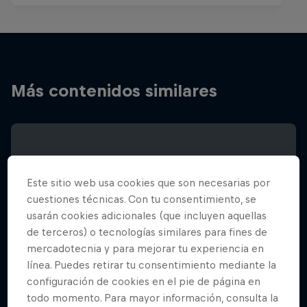
Más contenidos similares
Este sitio web usa cookies que son necesarias por
cuestiones técnicas. Con tu consentimiento, se
usarán cookies adicionales (que incluyen aquellas
de terceros) o tecnologías similares para fines de
mercadotecnia y para mejorar tu experiencia en
línea. Puedes retirar tu consentimiento mediante la
configuración de cookies en el pie de página en
todo momento. Para mayor información, consulta la