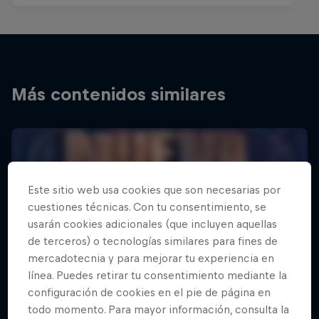
Más contenidos similares
Este sitio web usa cookies que son necesarias por
cuestiones técnicas. Con tu consentimiento, se
usarán cookies adicionales (que incluyen aquellas
de terceros) o tecnologías similares para fines de
mercadotecnia y para mejorar tu experiencia en
línea. Puedes retirar tu consentimiento mediante la
configuración de cookies en el pie de página en
todo momento. Para mayor información, consulta la