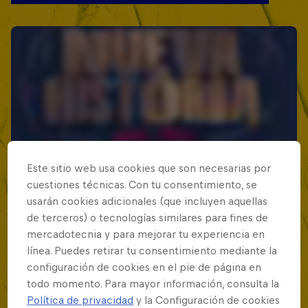
Este sitio web usa cookies que son necesarias por
cuestiones técnicas. Con tu consentimiento, se
usarán cookies adicionales (que incluyen aquellas
de terceros) o tecnologías similares para fines de
mercadotecnia y para mejorar tu experiencia en
línea. Puedes retirar tu consentimiento mediante la
configuración de cookies en el pie de página en
todo momento. Para mayor información, consulta la
Política de privacidad
y la Configuración de cookies