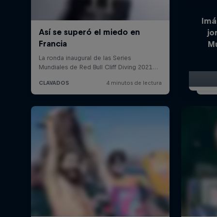
Imá
jo
Mu