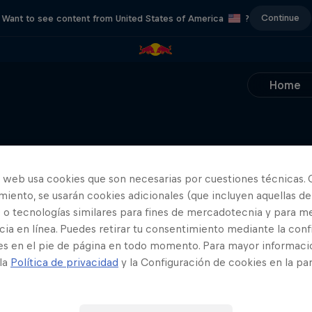
Continue
Want to see content from United States of America
?
Home
Más contenidos similares
o web usa cookies que son necesarias por cuestiones técnicas. 
iento, se usarán cookies adicionales (que incluyen aquellas de
 o tecnologías similares para fines de mercadotecnia y para me
ia en línea. Puedes retirar tu consentimiento mediante la conf
es en el pie de página en todo momento. Para mayor informaci
 la
Política de privacidad
y la Configuración de cookies en la pa