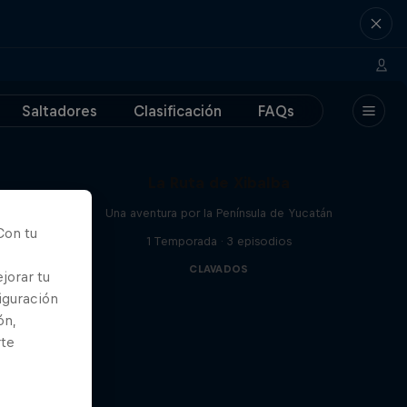
Saltadores
Clasificación
FAQs
La Ruta de Xibalba
Una aventura por la Península de Yucatán
Con tu
1 Temporada · 3 episodios
CLAVADOS
jorar tu
iguración
ón,
rte