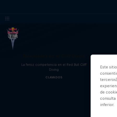
Rivalidades en el Cliff Diving
La feroz competencia en el Red Bull Cliff
Este siti
Diving
consentim
CLAVADOS
terceros)
experienc
de cooki
consulta
inferior.