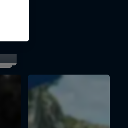
ante
orada
l