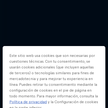
Este sitio web usa cookies que son necesarias por
cuestiones técnicas. Con tu consentimiento, se
usarán cookies adicionales (que incluyen aquellas
de terceros) o tecnologías similares para fines de
mercadotecnia y para mejorar tu experiencia en
línea. Puedes retirar tu consentimiento mediante la
El Campeonato del Mundo de Rallies de
configuración de cookies en el pie de página en
2018 en fotos
todo momento. Para mayor información, consulta la
15 fotos
Política de privacidad
y la Configuración de cookies
en la parte inferior.
MOTORING