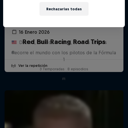
Rechazarlas todas
Oracle Red Bull Racing and Visa Cash
App Racing Bulls Season Launch
16 Enero 2026
Red Bull Racing Road Trips
Detroit, Estados Unidos, Estados Unidos
Recorre el mundo con los pilotos de la Fórmula
F1
1
Ver la repetición
3 Temporadas · 8 episodios
F1