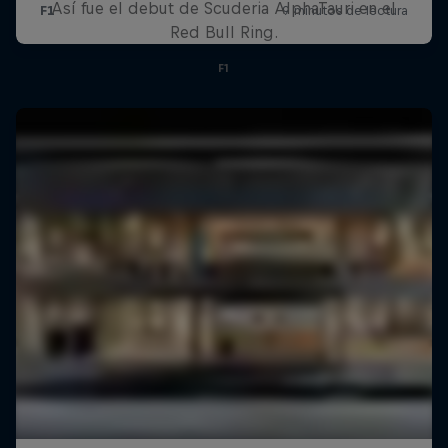
Así fue el debut de Scuderia AlphaTauri en el
Red Bull Ring.
F1