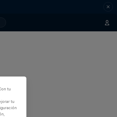
Con tu
jorar tu
iguración
ón,