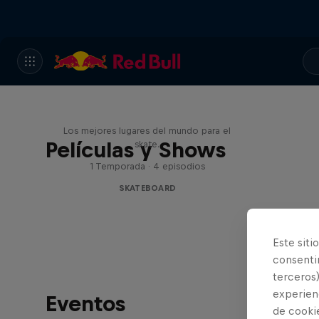
Skate Escape
Los mejores lugares del mundo para el
Películas y Shows
skate.
1 Temporada · 4 episodios
SKATEBOARD
Este siti
consentim
terceros)
experienc
Eventos
de cooki