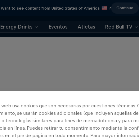
Continue
Want to see content from United States of America
?
Energy Drinks
Eventos
Atletas
Red Bull TV
o web usa cookies que son necesarias por cuestiones técnicas. 
iento, se usarán cookies adicionales (que incluyen aquellas de
 o tecnologías similares para fines de mercadotecnia y para me
ia en línea. Puedes retirar tu consentimiento mediante la conf
es en el pie de página en todo momento. Para mayor informaci