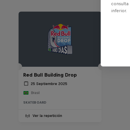
consulta
inferior.
Red Bull Building Drop
25 Septiembre 2025
Brasil
SKATEBOARD
Ver la repetición