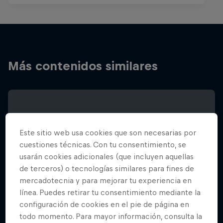
Más contenidos similares
Este sitio web usa cookies que son necesarias por
cuestiones técnicas. Con tu consentimiento, se
usarán cookies adicionales (que incluyen aquellas
de terceros) o tecnologías similares para fines de
mercadotecnia y para mejorar tu experiencia en
línea. Puedes retirar tu consentimiento mediante la
configuración de cookies en el pie de página en
todo momento. Para mayor información, consulta la