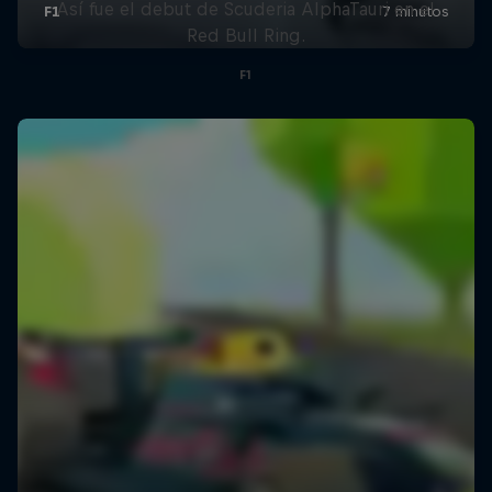
Así fue el debut de Scuderia AlphaTauri en el
Red Bull Ring.
F1