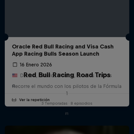
Oracle Red Bull Racing and Visa Cash
App Racing Bulls Season Launch
16 Enero 2026
Red Bull Racing Road Trips
Detroit, Estados Unidos, Estados Unidos
Recorre el mundo con los pilotos de la Fórmula
F1
1
Ver la repetición
3 Temporadas · 8 episodios
F1