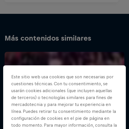
Más contenidos similares
Este sitio web usa cookies que son necesarias por
cuestiones técnicas. Con tu consentimiento, se
usarán cookies adicionales (que incluyen aquellas
de terceros) o tecnologías similares para fines de
mercadotecnia y para mejorar tu experiencia en
línea. Puedes retirar tu consentimiento mediante la
configuración de cookies en el pie de página en
todo momento. Para mayor información, consulta la