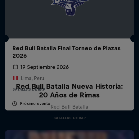
Red Bull Batalla Final Torneo de Plazas
2026
19 Septiembre 2026
Lima, Peru
Red Bull Batalla Nueva Historia:
BATALLAS DE RAP
20 Años de Rimas
Próximo evento
Red Bull Batalla
BATALLAS DE RAP