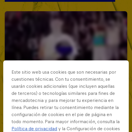
Este sitio web usa cookies que son necesarias por
cuestiones técnicas. Con tu consentimiento, se
usarán cookies adicionales (que incluyen aquellas
de terceros) o tecnologías similares para fines de
mercadotecnia y para mejorar tu experiencia en
línea. Puedes retirar tu consentimiento mediante la
configuración de cookies en el pie de página en
todo momento. Para mayor información, consulta la
Política de privacidad
y la Configuración de cookies