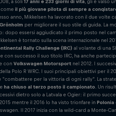
008, a soli
17 anni e 233 giorni di vita
, gli è valso u
ly come
il più giovane pilota di sempre a conqista
esso anno, Mikkelsen ha lavorato con il due volte
 Grönholm
per migliorare il suo stile di guida. La mo
o: dopo essersi aggiudicato il primo posto nel ca
kkelsen è tornato sulla scena internazionale nel 2
ontinental Rally Challenge (IRC)
al volante di una 
e con successo il suo titolo IRC, ha anche partecip
e con
Volkswagen Motorsport
nel 2012. I succesiv
della Polo R WRC. I suoi principali obiettivi per il 2
 "combattere per la vittoria di ogni rally". La strat
he
ha chiuso al terzo posto il campionato
. Un risu
cessivi dietro solo a Latvala e Ogier: il primo succes
015 mentre il 2016 lo ha visto trionfare in
Polonia
swagen. Il 2017 inizia con la wild-card a Monte-Car