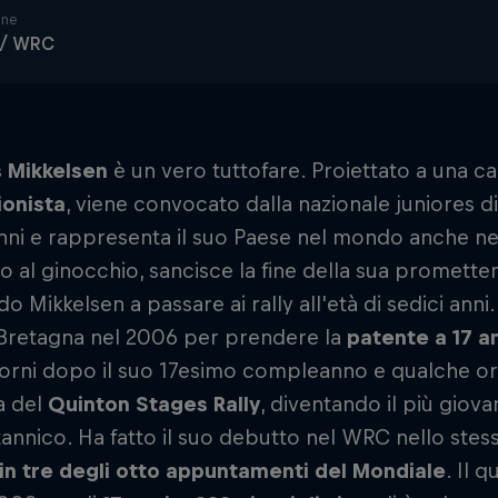
ine
 / WRC
 Mikkelsen
è un vero tuttofare. Proiettato a una ca
ionista
, viene convocato dalla nazionale juniores di
nni e rappresenta il suo Paese nel mondo anche n
io al ginocchio, sancisce la fine della sua prometten
o Mikkelsen a passare ai rally all'età di sedici anni.
 Bretagna nel 2006 per prendere la
patente a 17 a
orni dopo il suo 17esimo compleanno e qualche ora p
a del
Quinton Stages Rally
, diventando il più giova
itannico. Ha fatto il suo debutto nel WRC nello stes
 in tre degli otto appuntamenti del Mondiale
. Il 