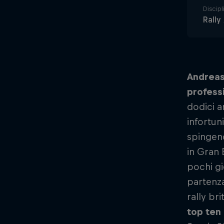
Discipl
Rally
Andreas
profess
dodici a
infortun
spingend
in Gran
pochi gi
partenz
rally br
top ten