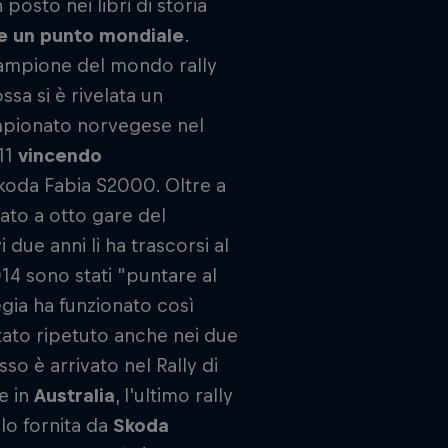
n posto nei libri di storia
re un punto mondiale
.
 campione del mondo rally
ssa si è rivelata un
mpionato norvegese nel
011
vincendo
Skoda Fabia S2000. Oltre a
ato a otto gare del
i due anni li ha trascorsi al
014 sono stati "puntare al
egia ha funzionato così
ltato ripetuto anche nei due
so è arrivato nel Rally di
e in
Australia
, l'ultimo rally
lo fornita da
Skoda