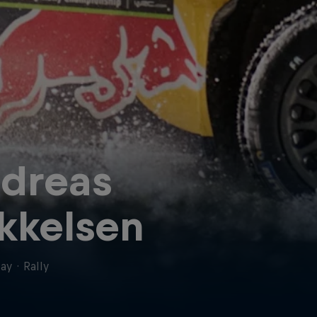
dreas
kkelsen
ay
·
Rally