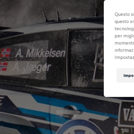
Questo s
questo si
tecnologi
per migli
momento t
informazi
Impostazi
Impo