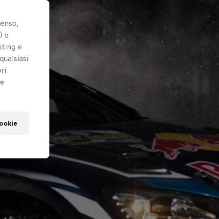
senso,
) o
eting e
qualsiasi
ri
le
cookie