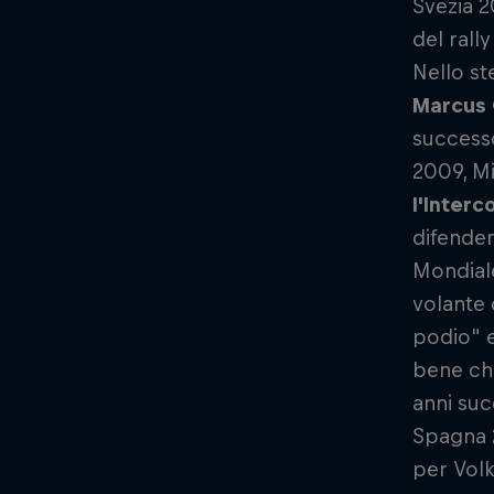
Svezia 2
del ral
Nello st
Marcus
success
2009, Mi
l'Interc
difender
Mondial
volante 
podio" e
bene c
anni suc
Spagna 2
per Volk