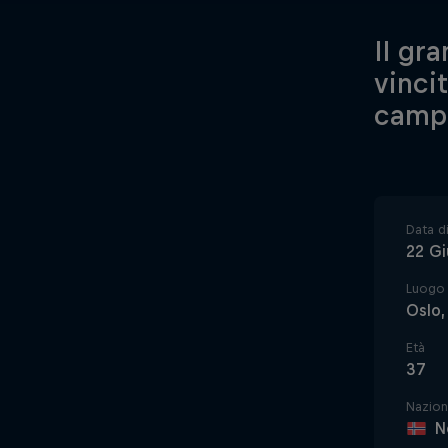
Il gr
vinci
camp
Data di
22 G
Luogo 
Oslo,
Età
37
Nazion
N