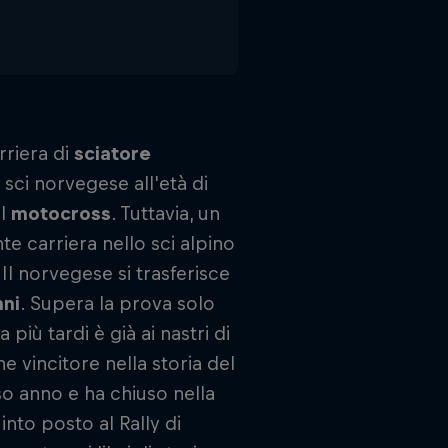
rriera di
sciatore
 sci norvegese all'età di
el
motocross
. Tuttavia, un
te carriera nello sci alpino
 Il norvegese si trasferisce
nni
. Supera la prova solo
iù tardi è già ai nastri di
ne vincitore nella storia del
so anno e ha chiuso nella
quinto posto al Rally di