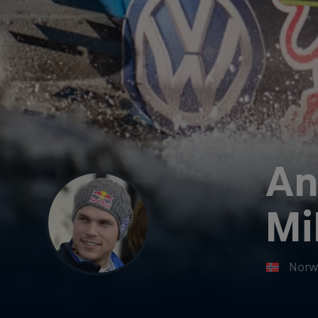
An
Mi
Norw