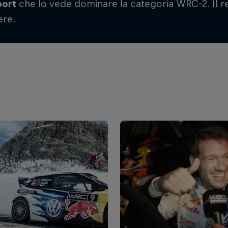
port
che lo vede dominare la categoria WRC-2. Il re
ere.