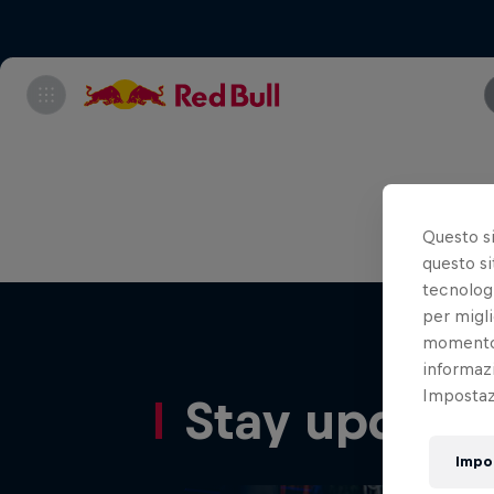
Class
Questo s
questo si
tecnologi
per migli
momento t
informazi
Impostazi
Stay update
Impo