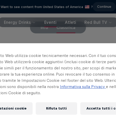
Continue
Want to see content from United States of America
?
Energy Drinks
Eventi
Atleti
Red Bull TV
Info
Classifica
ifica
ito Web utilizza cookie tecnicamente necessari. Con il tuo con
to Web utilizzerà cookie aggiuntivi (inclusi cookie di terze parti
e simili per il funzionamento del nostro sito, per scopi di mark
orare la tua esperienza online. Puoi revocare il tuo consenso in 
ramite le Impostazioni Cookie nel footer del sito Web. Ulterio
oni sono disponibili nella nostra
Informativa sulla Privacy
e nel
oni Cookie di seguito.
d
stazioni cookie
Rifiuta tutti
Accetta tutti i 