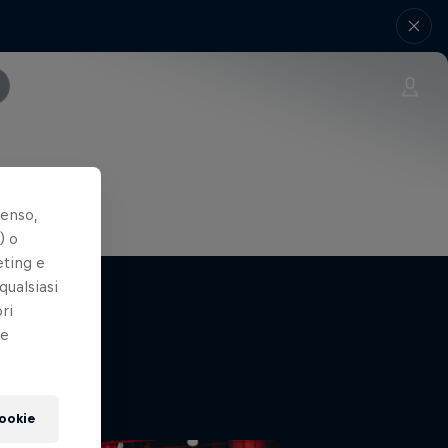
senso,
) o
eting e
qualsiasi
ri
le
cookie