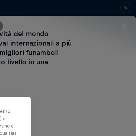
ovità del mondo
val internazionali a più
 migliori funamboli
 livello in una
senso,
) o
eting e
qualsiasi