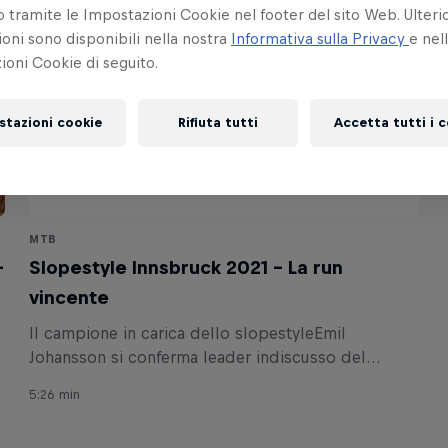
ramite le Impostazioni Cookie nel footer del sito Web. Ulterio
oni sono disponibili nella nostra
Informativa sulla Privacy
e nel
oni Cookie di seguito.
stazioni cookie
Rifiuta tutti
Accetta tutti i 
MTB
–
Slopestyle Innsbruck 2021 - La run
vincente
Il campione in carica dello slopestyleEmil
Johansson si conferma leader indiscusso del
Crankworx Innsbruck con una prova perfetta.
5:26 min