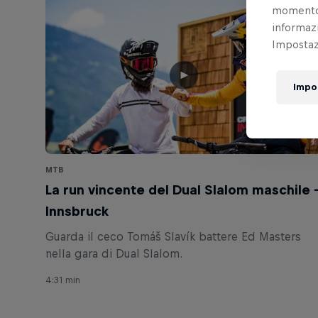
momento t
informazi
Impostazi
Impo
MTB
La run vincente del Dual Slalom maschile 
Innsbruck
Guarda il ceco Tomáš Slavík battere Ed Masters
nella gara di Dual Slalom.
4:31 min