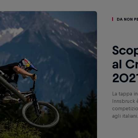
Da non p
Scop
al C
202
La tappa i
Innsbruck è
competizio
agli italiani