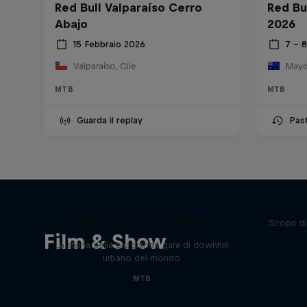
Red Bull Valparaíso Cerro
Red Bu
Abajo
2026
15 Febbraio 2026
7 – 
Valparaíso, Cile
Mayde
MTB
MTB
Guarda il replay
Pas
I 20 anni della Red Bull
Valparaíso Cerro Abajo
Scopri d
Film & Show
La storia della più grande gara di downhill
urbano del mondo
MTB