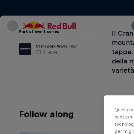
Part of event series
Il Cra
mountai
Crankworx World Tour
tappe. 
3 Tappe
della 
varietà
Questo s
Follow along
questo si
tecnologi
per migli