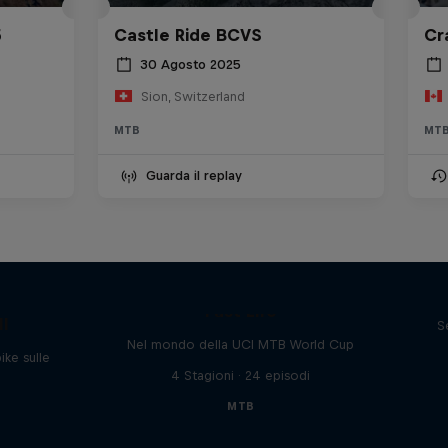
5
Castle Ride BCVS
Cr
30 Agosto 2025
Sion, Switzerland
MTB
MT
Guarda il replay
Fast Life
II
S
Nel mondo della UCI MTB World Cup
ike sulle
4 Stagioni · 24 episodi
MTB