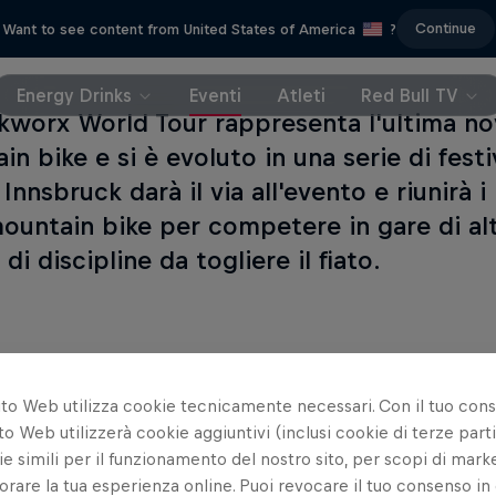
Continue
Want to see content from United States of America
?
Energy Drinks
Eventi
Atleti
Red Bull TV
nkworx World Tour rappresenta l'ultima n
n bike e si è evoluto in una serie di festi
Innsbruck darà il via all'evento e riunirà i
mountain bike per competere in gare di alto
 di discipline da togliere il fiato.
ito Web utilizza cookie tecnicamente necessari. Con il tuo con
to Web utilizzerà cookie aggiuntivi (inclusi cookie di terze parti
e simili per il funzionamento del nostro sito, per scopi di mark
orare la tua esperienza online. Puoi revocare il tuo consenso in 