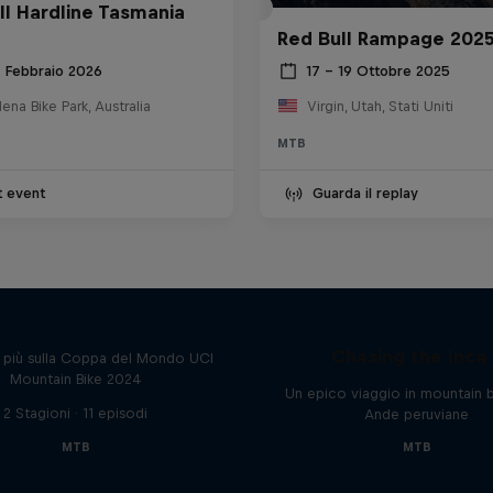
ll Hardline Tasmania
Red Bull Rampage 202
8 Febbraio 2026
17 – 19 Ottobre 2025
na Bike Park, Australia
Virgin, Utah, Stati Uniti
MTB
t event
Guarda il replay
Beyond the Line
Chasing the Inca 
i più sulla Coppa del Mondo UCI
Mountain Bike 2024
Un epico viaggio in mountain b
2 Stagioni · 11 episodi
Ande peruviane
MTB
MTB