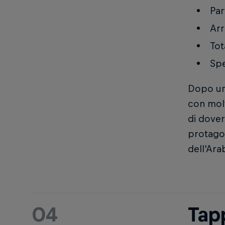
Par
Arr
Tot
Spe
Dopo un 
con molti
di dover
protagon
dell'Ara
04
Tap