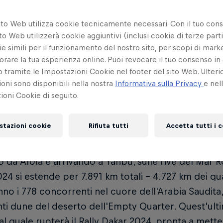
a 4 - 9 gennaio
Tappa 10 - 
12
ito Web utilizza cookie tecnicamente necessari. Con il tuo con
to Web utilizzerà cookie aggiuntivi (inclusi cookie di terze parti
a 5 - 10 gennaio
Tappa 11 - 
13
e simili per il funzionamento del nostro sito, per scopi di mark
orare la tua esperienza online. Puoi revocare il tuo consenso in 
a 6 - 11 e 12 gennaio
Tappa 12 - 
14
ramite le Impostazioni Cookie nel footer del sito Web. Ulterio
oni sono disponibili nella nostra
Informativa sulla Privacy
e nel
oni Cookie di seguito.
 Dakar approda in Arabia Saudita per la quinta vol
inedite e la prima tappa di 48 ore nella storia del
stazioni cookie
Rifiuta tutti
Accetta tutti i 
il percorso dell'edizione 2024 della Dakar.
 da AlUla e arrivando a Yanbu, sulle rive del Mar Ro
24 si estende per 7.891 km totali - 4.727 km dei qu
no i 778 concorrenti nel cuore dell'Arabia Saudita, 
i dune del deserto dell'Empty Quarter. Quest'ulti
al quale ruoterà il Rally Dakar 2024, pronta a metter