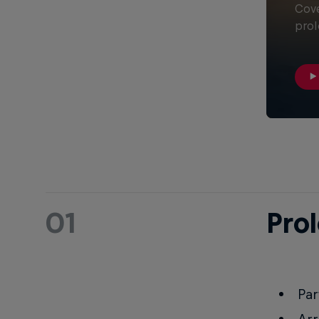
Cove
prol
01
Pro
Par