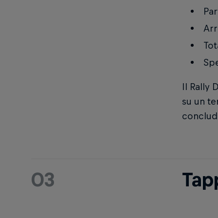
Par
Arr
Tot
Spe
Il Rally
su un te
conclude
03
Tap