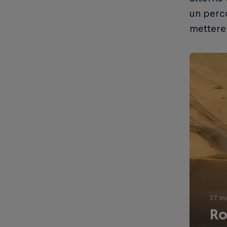
un perco
mettere 
27 mi
Ro