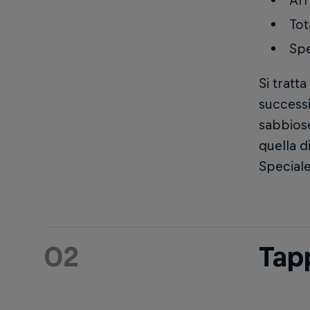
Arr
Tot
Spe
Si tratt
successi
sabbiose
quella d
Speciale
02
Tap