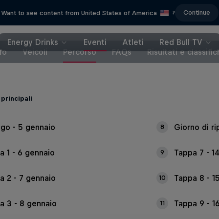
Continue
Want to see content from United States of America
?
Energy Drinks
Eventi
Atleti
Red Bull TV
fo
Veicoli
Percorso
FAQs
Risultati e classifi
principali
ogo - 5 gennaio
Giorno di ri
8
a 1 - 6 gennaio
Tappa 7 - 1
9
a 2 - 7 gennaio
Tappa 8 - 1
10
a 3 - 8 gennaio
Tappa 9 - 1
11