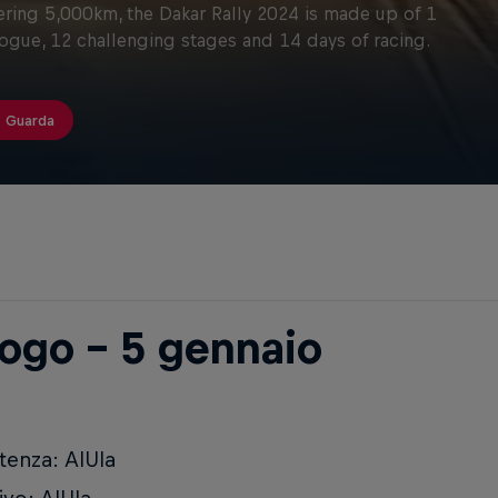
ring 5,000km, the Dakar Rally 2024 is made up of 1
ogue, 12 challenging stages and 14 days of racing.
Guarda
logo - 5 gennaio
tenza: AlUla