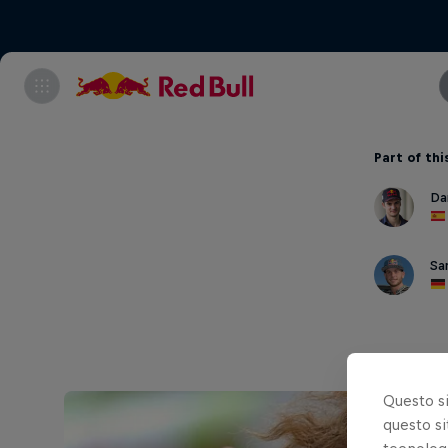
Part of thi
Da
Sa
Questo s
questo si