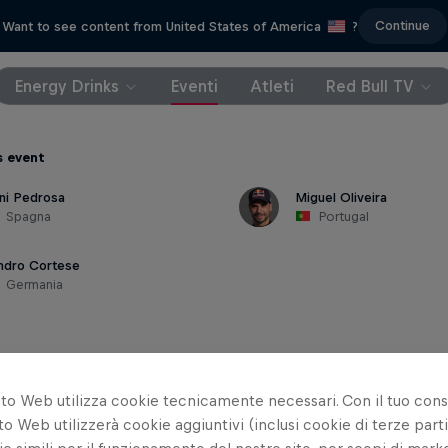
Continue
Want to see content from United States of America
?
Energy Drinks
Eventi
Atleti
Red Bull TV
s event
ni Pedrosa
Miguel Oliveira
Spagna
Portugal
ndro Cortese
Germania
ito Web utilizza cookie tecnicamente necessari. Con il tuo con
Da non p
to Web utilizzerà cookie aggiuntivi (inclusi cookie di terze parti