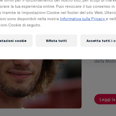
e simili per il funzionamento del nostro sito, per scopi di mark
orare la tua esperienza online. Puoi revocare il tuo consenso in 
ramite le Impostazioni Cookie nel footer del sito Web. Ulterio
oni sono disponibili nella nostra
Informativa sulla Privacy
e nel
oni Cookie di seguito.
Sepa
che 
stazioni cookie
Rifiuta tutti
Accetta tutti i 
Lì Marco ha
della Moto
Leggi la