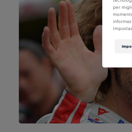
tecnologi
per migli
momento t
informazi
Impostazi
Impo