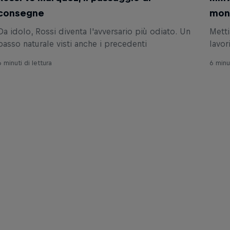
consegne
mon
Da idolo, Rossi diventa l'avversario più odiato. Un
Metti
passo naturale visti anche i precedenti
lavor
6 minuti di lettura
6 minut