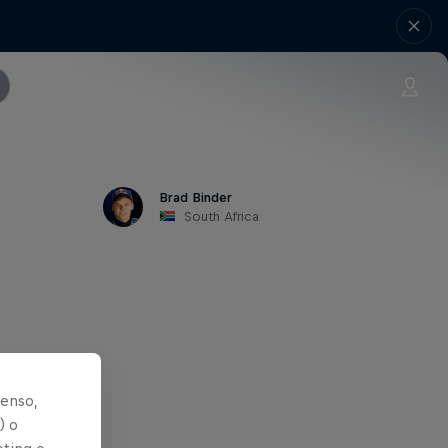
Brad Binder
South Africa
senso,
erdere
) o