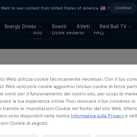
Continue
Want to see content from United States of America
?
Energy Drinks
Eventi
Atleti
Red Bull TV
Info
Dove vederlo
FAQ
 si parla di padel spagnolo, la passione s
 da stupirsi, visto che il paese è la patria
ito Web utilizza cookie tecnicamente necessari. Con il tuo con
ni del mondo maschili e femminili. Non p
to Web utilizzerà cookie aggiuntivi (inclusi cookie di terze parti
e simili per il funzionamento del nostro sito, per scopi di mark
 dal 2 all'8 settembre.
orare la tua esperienza online. Puoi revocare il tuo consenso in 
ramite le Impostazioni Cookie nel footer del sito Web. Ulterio
, i campioni maschili e femminili
- Juan Lebrón
e
Al
oni sono disponibili nella nostra
Informativa sulla Privacy
e nel
ánchez - sono stati tutti spagnoli. E nel paese che
oni Cookie di seguito.
i al mondo, la febbre del padel raggiungerà nuove v