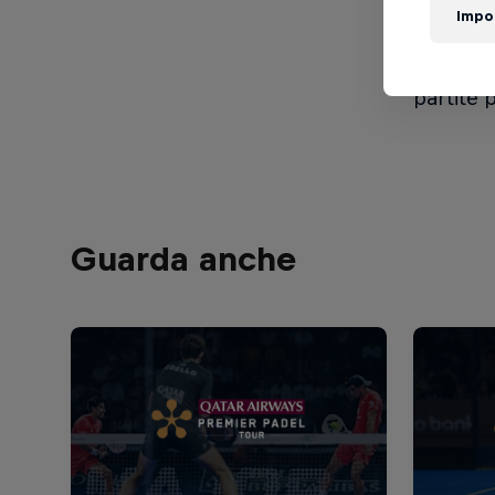
del Prem
Impo
Segui tut
partite 
Guarda anche