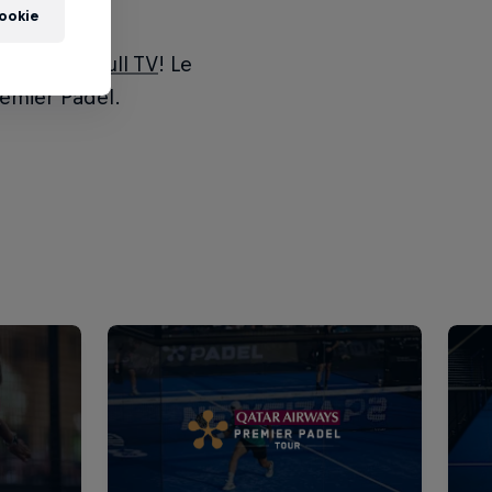
cookie
iva su
Red Bull TV
! Le
remier Padel.