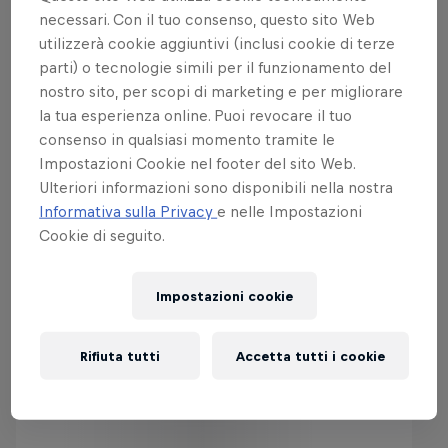
necessari. Con il tuo consenso, questo sito Web
finale in esclusiva su Red Bull TV dal 18 al 20 luglio.
utilizzerà cookie aggiuntivi (inclusi cookie di terze
I match precedenti sono disponibili sul canale
parti) o tecnologie simili per il funzionamento del
YouTube di Premier Padel.
nostro sito, per scopi di marketing e per migliorare
la tua esperienza online. Puoi revocare il tuo
Scopri maggiori informazioni su tutti i tornei, sui
consenso in qualsiasi momento tramite le
biglietti, sulla programmazione delle partite, sugli
Impostazioni Cookie nel footer del sito Web.
aggiornamenti dei giocatori e sulle ultime news sul
Ulteriori informazioni sono disponibili nella nostra
sito ufficiale di Premier Padel.
Informativa sulla Privacy
e nelle Impostazioni
Cookie di seguito.
Impostazioni cookie
Get to know top padel athletes
Rifiuta tutti
Accetta tutti i cookie