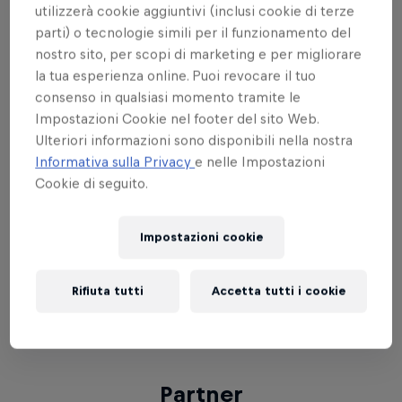
Nazionale prevista per lo stesso giorno!
utilizzerà cookie aggiuntivi (inclusi cookie di terze
parti) o tecnologie simili per il funzionamento del
A decretare chi saranno i vincitori dell'evento sarà
nostro sito, per scopi di marketing e per migliorare
una giuria composta da Lord, Nadia e Yaio, mentre a
la tua esperienza online. Puoi revocare il tuo
scaldare il pubblico durante l'evento
consenso in qualsiasi momento tramite le
provvederanno invece Riky Rock e il DJ Manzo.
Impostazioni Cookie nel footer del sito Web.
Ulteriori informazioni sono disponibili nella nostra
Informativa sulla Privacy
e nelle Impostazioni
Cookie di seguito.
10:00 - 11:30 | REGISTRATION
11:30 | BATTLE START
Impostazioni cookie
15:30 | BATTLE END
16:00 - 17:00 | WORKSHOP LILOU (GRATUITO)
Rifiuta tutti
Accetta tutti i cookie
-> per registrarsi, inviare nome e cognome a
redbullbconeitalyqualifier@gmail.com
Partner