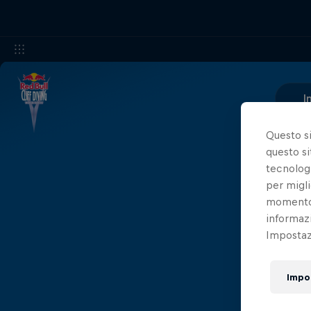
I
Questo s
questo si
tecnologi
per migli
momento t
informazi
Impostazi
Impo