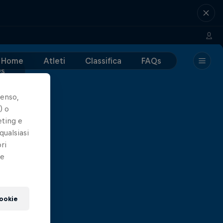
Home
Atleti
Classifica
FAQs
Qs
senso,
) o
eting e
qualsiasi
ri
le
cookie