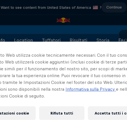
Continue
Want to see content from United States of America
?
nfo
Location
Tuffatori
Risultati
Storia
FA
ito Web utilizza cookie tecnicamente necessari. Con il tuo con
to Web utilizzerà cookie aggiuntivi (inclusi cookie di terze parti
e simili per il funzionamento del nostro sito, per scopi di mark
orare la tua esperienza online. Puoi revocare il tuo consenso in 
Partner
ramite le Impostazioni Cookie nel footer del sito Web. Ulterio
oni sono disponibili nella nostra
Informativa sulla Privacy
e nel
oni Cookie di seguito.
stazioni cookie
Rifiuta tutti
Accetta tutti i 