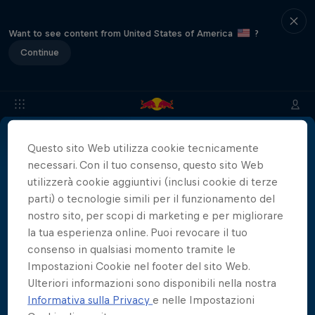
Want to see content from United States of America
?
Continue
Questo sito Web utilizza cookie tecnicamente
Info
Location
Tuffatori
Risultati
Storia
FAQs
necessari. Con il tuo consenso, questo sito Web
utilizzerà cookie aggiuntivi (inclusi cookie di terze
parti) o tecnologie simili per il funzionamento del
Partner
nostro sito, per scopi di marketing e per migliorare
la tua esperienza online. Puoi revocare il tuo
consenso in qualsiasi momento tramite le
Impostazioni Cookie nel footer del sito Web.
Ulteriori informazioni sono disponibili nella nostra
Informativa sulla Privacy
e nelle Impostazioni