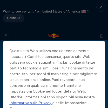
Want to see content from United States of America
?
Continue
Questo sito Web utilizza cookie tecnicamente
Info
Location
Tuffatori
Risultati
Storia
FAQs
necessari. Con il tuo consenso, questo sito Web
utilizzerà cookie aggiuntivi (inclusi cookie di terze
parti) o tecnologie simili per il funzionamento del
Partner
nostro sito, per scopi di marketing e per migliorare
la tua esperienza online. Puoi revocare il tuo
consenso in qualsiasi momento tramite le
Impostazioni Cookie nel footer del sito Web.
Ulteriori informazioni sono disponibili nella nostra
Informativa sulla Privacy
e nelle Impostazioni