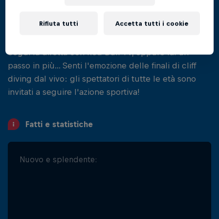
Finali maschili | 18:20 BST
Rifiuta tutti
Accetta tutti i cookie
Guarda gli atleti combattere le forze della natura
mentre affrontano la sfida della Causeway Coast!
Segui la diretta con Red Bull TV, oppure fai un
passo in più... Senti l'emozione delle finali di cliff
diving dal vivo: gli spettatori di tutte le età sono
invitati a seguire l'azione sportiva!
Fatti e statistiche
Nuovo e splendente:
Una sfida da non perdere: