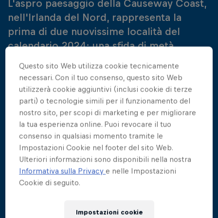
L'aspro paesaggio della Causeway Coast,
nell'Irlanda del Nord, rappresenta la
prima di due nuovissime località del
calendario 2024: una sfida di metà
stagione in acque fredde che metterà gli
Questo sito Web utilizza cookie tecnicamente
atleti alla prova.
necessari. Con il tuo consenso, questo sito Web
utilizzerà cookie aggiuntivi (inclusi cookie di terze
parti) o tecnologie simili per il funzionamento del
nostro sito, per scopi di marketing e per migliorare
Guarda i migliori tuffatori del mondo sfidarsi in
la tua esperienza online. Puoi revocare il tuo
questa tappa delle World Series! Segui tutte le
consenso in qualsiasi momento tramite le
emozionanti finali in diretta su Red Bull TV: ecco
Impostazioni Cookie nel footer del sito Web.
tutti gli orari.
Ulteriori informazioni sono disponibili nella nostra
Informativa sulla Privacy
e nelle Impostazioni
Sabato 20 luglio 2024
Cookie di seguito.
Finali femminili | 17:35 BST
Impostazioni cookie