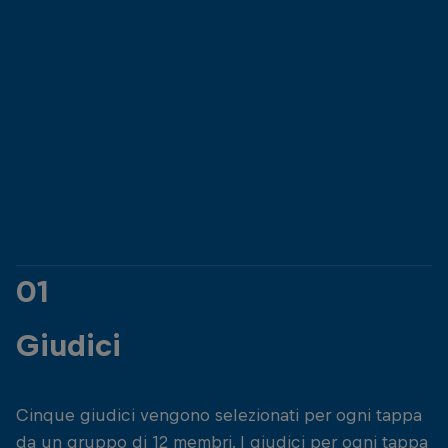
contano nella lotta per i trofei King Kahekili.
01
Giudici
Cinque giudici vengono selezionati per ogni tappa
da un gruppo di 12 membri. I giudici per ogni tappa