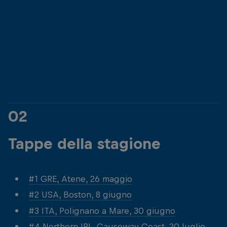
Anke Piper (Germania)
Antonio Martinez (
© Dean Treml/Red Bull Content Pool
© Dean Treml/Red 
02
Tappe della stagione
#1 GRE, Atene, 26 maggio
#2 USA, Boston, 8 giugno
#3 ITA, Polignano a Mare, 30 giugno
#4 Northern IRL, Causeway Coast, 20 luglio