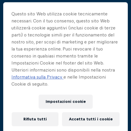
Questo sito Web utilizza cookie tecnicamente
necessari. Con il tuo consenso, questo sito Web
È la prima volta che accade nella storia della
utilizzerà cookie aggiuntivi (inclusi cookie di terze
Red Bull Cliff Diving World Series: la stagione 2021
parti) o tecnologie simili per il funzionamento del
verrà chiusa da due tappe consecutive che si
nostro sito, per scopi di marketing e per migliorare
svolgeranno proprio in Italia, nella prestigiosa e
la tua esperienza online. Puoi revocare il tuo
consenso in qualsiasi momento tramite le
storica location di Polignano a Mare. La prima
Impostazioni Cookie nel footer del sito Web.
competizione che darà il via alla doppietta italiana
Ulteriori informazioni sono disponibili nella nostra
avrà luogo il 22 settembre, e quattro giorni dopo, il
Informativa sulla Privacy
e nelle Impostazioni
26 settembre, si svolgerà la finale assoluta durante
Cookie di seguito.
la quale verranno premiati i campioni dell’edizione
2021.
Impostazioni cookie
La tappa europea per eccellenza del Cliff Diving
farà dunque da sfondo al “Grande Finale” – per la
Rifiuta tutti
Accetta tutti i cookie
seconda volta dal 2018 - che vede coinvolti i