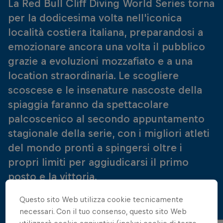
La Red Bull Cliff Diving World Series torna
per la dodicesima volta nell'iconica
località costiera italiana, preparandosi a
emozionare ancora una volta il pubblico
grazie a evoluzioni mozzafiato e a una
location straordinaria. Le scogliere
scoscese e le insenature nascoste della
spiaggia faranno da spettacolare
palcoscenico al secondo appuntamento
stagionale della serie, con i migliori atleti
del mondo pronti a spingersi oltre i
propri limiti per aggiudicarsi il primo
posto e la vittoria.
Questo sito Web utilizza cookie tecnicamente
necessari. Con il tuo consenso, questo sito Web