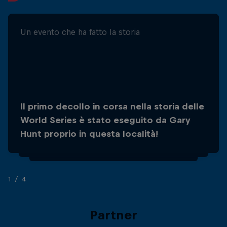
Un evento che ha fatto la storia
Il più quotato
Il primo decollo in corsa nella storia delle
Polignano a Mare ha visto assegnare il
World Series è stato eseguito da Gary
maggior numero di 10 nella storia delle
Hunt proprio in questa località!
World Series (42 e oltre!).
1/4
Partner