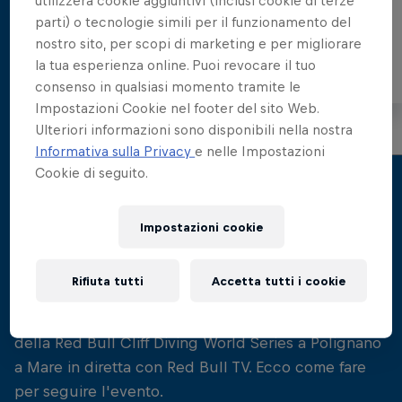
utilizzerà cookie aggiuntivi (inclusi cookie di terze
Velocità Del Vento
parti) o tecnologie simili per il funzionamento del
nostro sito, per scopi di marketing e per migliorare
la tua esperienza online. Puoi revocare il tuo
Current
:
4.5knots
consenso in qualsiasi momento tramite le
Impostazioni Cookie nel footer del sito Web.
Gusts
:
10.4knots
Ulteriori informazioni sono disponibili nella nostra
Informativa sulla Privacy
e nelle Impostazioni
Cookie di seguito.
Offerto da
Updated at:
August 8, 2026, 4:30 PM UTC
Impostazioni cookie
Rifiuta tutti
Accetta tutti i cookie
Goditi tutto lo spettacolo della seconda tappa
della Red Bull Cliff Diving World Series a Polignano
a Mare in diretta con Red Bull TV. Ecco come fare
per seguire l'evento.