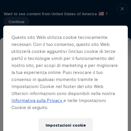
Want to see content from United States of America
?
Continue
Questo sito Web utilizza cookie tecnicamente
necessari. Con il tuo consenso, questo sito Web
utilizzerà cookie aggiuntivi (inclusi cookie di terze
Home
Come arrivare
FAQ
Elenco di partenza
parti) o tecnologie simili per il funzionamento del
nostro sito, per scopi di marketing e per migliorare
la tua esperienza online. Puoi revocare il tuo
Partner
consenso in qualsiasi momento tramite le
Impostazioni Cookie nel footer del sito Web.
Ulteriori informazioni sono disponibili nella nostra
Informativa sulla Privacy
e nelle Impostazioni
Cookie di seguito.
Impostazioni cookie