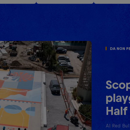
Da non p
Scop
play
Half
Al Red Bull