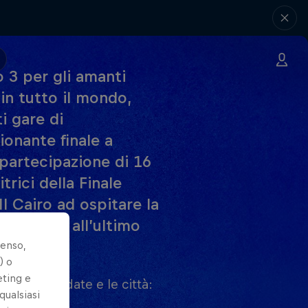
 3 per gli amanti
 in tutto il mondo,
i gare di
ionante finale a
 partecipazione di 16
rici della Finale
l Cairo ad ospitare la
glia fino all’ultimo
senso,
) o
eting e
le. Ecco le date e le città:
qualsiasi