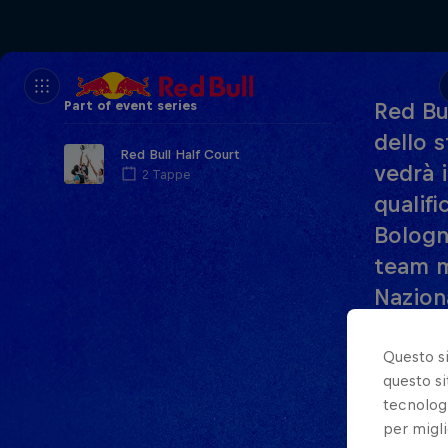
Part of event series
Red Bu
dello s
Red Bull Half Court
vedrà i
2 Tappe
qualifi
Bologn
team ma
Nazion
Finale 
posses
Questo s
questo si
tecnologi
In Italia
per migli