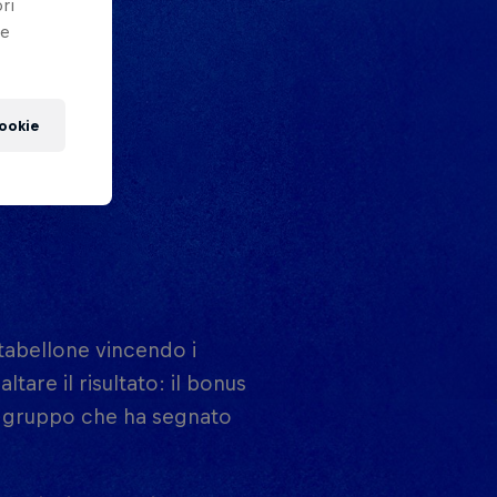
ri
le
cookie
l tabellone vincendo i
tare il risultato: il bonus
i gruppo che ha segnato