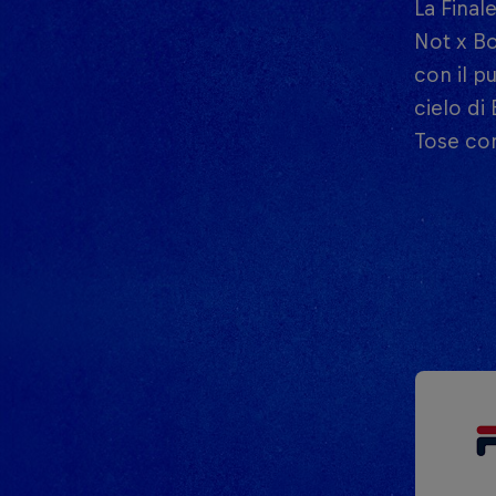
La Final
Not x Bo
con il p
cielo di
Tose con