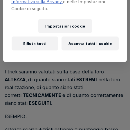
all'evoluzione dello sport e alle esigenze
Informativa sulla Privacy
e nelle Impostazioni
Cookie di seguito.
dell'evento.
Ecco una breve guida di come funzionino:
Impostazioni cookie
I tre trick che otterranno il punteggio più elevato
per ciascun atleta daranno vita al punteggio finale
Rifiuta tutti
Accetta tutti i cookie
della heat, andando così a determinare il risultato
della manche.
I trick saranno valutati sulla base della loro
ALTEZZA
, di quanto siano stati
ESTREMI
nella loro
realizzazione, di quanto siano stati
corretti
TECNICAMENTE
e di quanto correttamente
siano stati
ESEGUITI.
ESEMPIO:
Altezza scarsa + trick estremo = punteggio basso