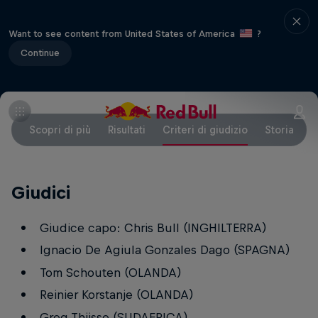
Want to see content from United States of America
?
Continue
Scopri di più
Risultati
Criteri di giudizio
Storia
Giudici
Giudice capo: Chris Bull (INGHILTERRA)
Ignacio De Agiula Gonzales Dago (SPAGNA)
Tom Schouten (OLANDA)
Reinier Korstanje (OLANDA)
Greg Thjisse (SUDAFRICA)