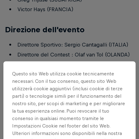
Victor Hays (FRANCIA)
Direzione dell'evento
Direttore Sportivo: Sergio Cantagalli (ITALIA)
Direttore del Contest : Olaf van Tol (OLANDA)
Criteri di giudizio
Questo sito Web utilizza cookie tecnicamente
necessari. Con il tuo consenso, questo sito Web
utilizzerà cookie aggiuntivi (inclusi cookie di terze
I criteri e il sistema di valutazioni utilizzati durante il
parti) o tecnologie simili per il funzionamento del
Red Bull King of the Air sono unici nel loro genere
nostro sito, per scopi di marketing e per migliorare
e non sono conformi a nessun'altra lega o
la tua esperienza online. Puoi revocare il tuo
organizzazione di kitesurf o kiteboard. Il sistema e i
consenso in qualsiasi momento tramite le
criteri sono stati sviluppati appositamente (e
Impostazioni Cookie nel footer del sito Web.
vengono costantemente aggiornati) in base
Ulteriori informazioni sono disponibili nella nostra