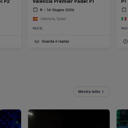
l P2
Valencia Premier Padel P1
P1
8 – 14 Giugno 2026
Valencia, Spain
PADEL
PAD
Guarda il replay
Mostra tutto