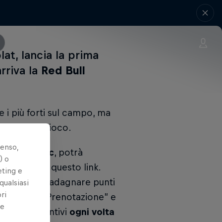
at, lancia la prima
arriva la
Red Bull
 i più forti sul campo, ma
aniaci” del gioco.
senso,
app
Playtomic
, potrà
) o
nte tramite questo link.
eting e
izieranno a guadagnare punti
qualsiasi
ri
unzionalità “Prenotazione” e
le
 bonus aggiuntivi
ogni volta