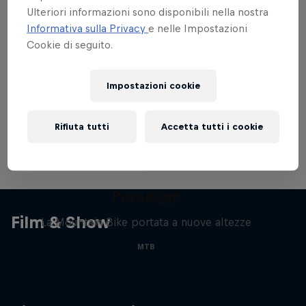
piazza alla Red Bull Rampage dell'anno scorso.
maggior num
Ulteriori informazioni sono disponibili nella nostra
dell'evento
Informativa sulla Privacy
e nelle Impostazioni
Cookie di seguito.
Impostazioni cookie
Rifiuta tutti
Accetta tutti i cookie
Paradigm
Film & Show
La Mountain Bike portata a nuove altezze
MTB