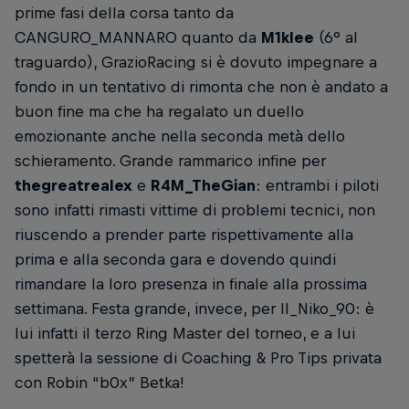
prime fasi della corsa tanto da
CANGURO_MANNARO quanto da
M1klee
(6° al
traguardo), GrazioRacing si è dovuto impegnare a
fondo in un tentativo di rimonta che non è andato a
buon fine ma che ha regalato un duello
emozionante anche nella seconda metà dello
schieramento. Grande rammarico infine per
thegreatrealex
e
R4M_TheGian
: entrambi i piloti
sono infatti rimasti vittime di problemi tecnici, non
riuscendo a prender parte rispettivamente alla
prima e alla seconda gara e dovendo quindi
rimandare la loro presenza in finale alla prossima
settimana. Festa grande, invece, per Il_Niko_90: è
lui infatti il terzo Ring Master del torneo, e a lui
spetterà la sessione di Coaching & Pro Tips privata
con Robin “b0x” Betka!