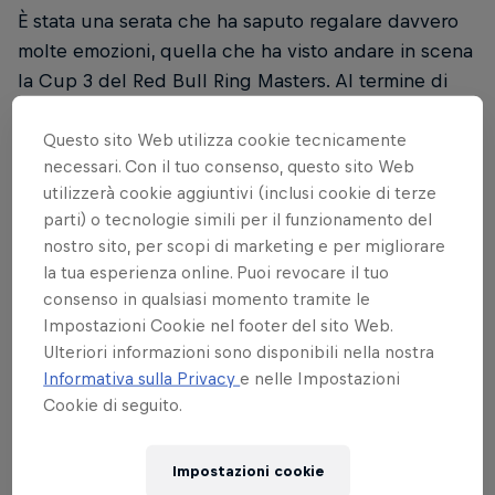
È stata una serata che ha saputo regalare davvero
molte emozioni, quella che ha visto andare in scena
la Cup 3 del Red Bull Ring Masters. Al termine di
una gara…e mezza, è stato ancora una volta
Robin
Questo sito Web utilizza cookie tecnicamente
“b0x” Betka
a tagliare il traguardo in prima
necessari. Con il tuo consenso, questo sito Web
posizione: il pilota ufficiale del team Red Bull
utilizzerà cookie aggiuntivi (inclusi cookie di terze
Esports, infatti, è stato capace di sfruttare la pole
parti) o tecnologie simili per il funzionamento del
position conquistata durante le qualifiche per
nostro sito, per scopi di marketing e per migliorare
involarsi verso una vittoria che si è però dovuto
la tua esperienza online. Puoi revocare il tuo
sudare forse più del previsto. A rendere più
consenso in qualsiasi momento tramite le
complicata la fuga del tedesco è stato
Il_Niko_90
,
Impostazioni Cookie nel footer del sito Web.
pilota che si era messo già in mostra nella prima
Ulteriori informazioni sono disponibili nella nostra
Informativa sulla Privacy
e nelle Impostazioni
gara – terminata poi per un problema tecnico – e
Cookie di seguito.
che nella seconda non ha fatto che confermare
quanto di buono si era visto: Il_Niko_90 è stato
infatti in grado di impensierire “b0x” in almeno un
Impostazioni cookie