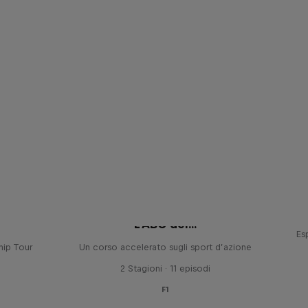
L'ABC del...
Es
hip Tour
Un corso accelerato sugli sport d’azione
2 Stagioni · 11 episodi
F1