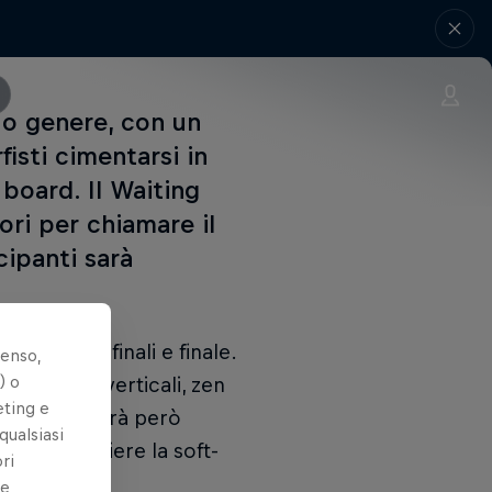
suo genere, con un
isti cimentarsi in
 board. Il Waiting
ori per chiamare il
cipanti sarà
essive semifinali e finale.
senso,
) o
a valuterà verticali, zen
eting e
la tavola andrà però
qualsiasi
i di scegliere la soft-
ri
le