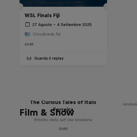
WSL Finals Fiji
27 Agosto – 4 Settembre 2025
Cloudbreak, Fiji
SURF
Guarda il replay
No
La 
The Curious Tales of Ítalo
rendere
Ferreira
Film & Show
Ritratto della surf star brasiliana
SURF