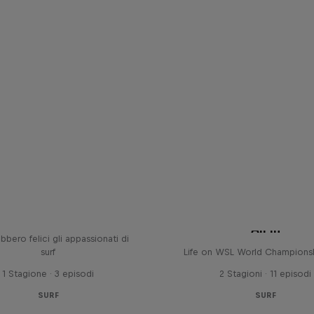
 Contest: Off Tour
serie dedicati ai viaggi che
All In
bbero felici gli appassionati di
surf
Life on WSL World Champions
1 Stagione · 3 episodi
2 Stagioni · 11 episodi
SURF
SURF