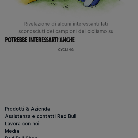
Andorra Cycling Masters
Rivelazione di alcuni interessanti lati
sconosciuti dei campioni del ciclismo su
POTREBBE INTERESSARTI ANCHE
strada.
CYCLING