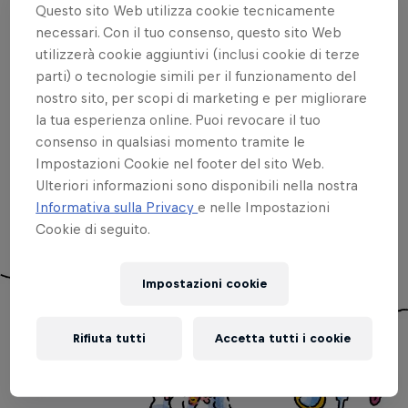
Il 14 settembre arriva a Losanna lo spericolato show
Questo sito Web utilizza cookie tecnicamente
in tandem Red Bull Tandem Splash. Possono
necessari. Con il tuo consenso, questo sito Web
partecipare alla Red Bull Tandem Splash fino a 50
utilizzerà cookie aggiuntivi (inclusi cookie di terze
parti) o tecnologie simili per il funzionamento del
coppie. Una giuria valuterà creatività e messa in
nostro sito, per scopi di marketing e per migliorare
scena, ma anche arrivare al traguardo è necessario
la tua esperienza online. Puoi revocare il tuo
per vincere. Lungo il percorso le coppie dovranno
consenso in qualsiasi momento tramite le
affrontare gradini, pump track, dossi e un ponte
Impostazioni Cookie nel footer del sito Web.
strettissimo prima di poter suonare la campana
Ulteriori informazioni sono disponibili nella nostra
all'arrivo.
Informativa sulla Privacy
e nelle Impostazioni
Cookie di seguito.
Impostazioni cookie
Rifiuta tutti
Accetta tutti i cookie