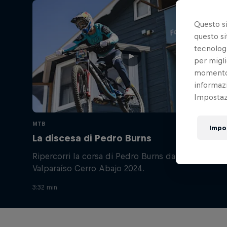
Questo s
questo si
tecnologi
per migli
momento t
informazi
Impostazi
MTB
Impo
La discesa di Pedro Burns
Ripercorri la corsa di Pedro Burns dalla Red Bull
Valparaíso Cerro Abajo 2024.
3:32 min