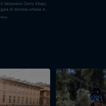
ll Valparaíso Cerro Abajo,
 gara di discesa urbana in
idori attraversano il centro
ettura
à cilena, è tornata e non ha
 attese regalandoci uno
rividi.