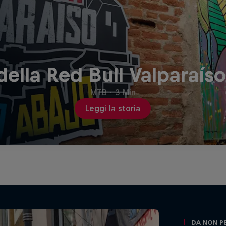
della Red Bull Valparaís
MTB
·
3 Min
Leggi la storia
Da non p