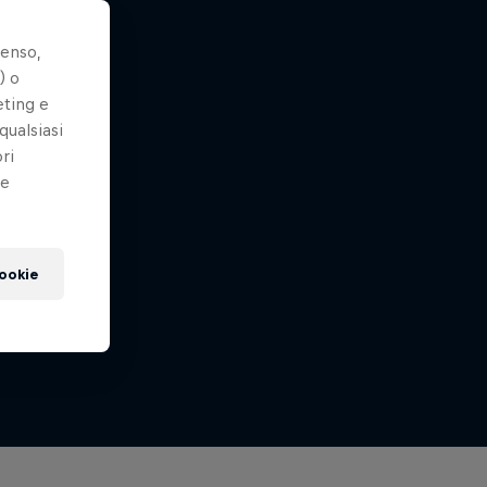
senso,
) o
eting e
qualsiasi
ri
le
cookie