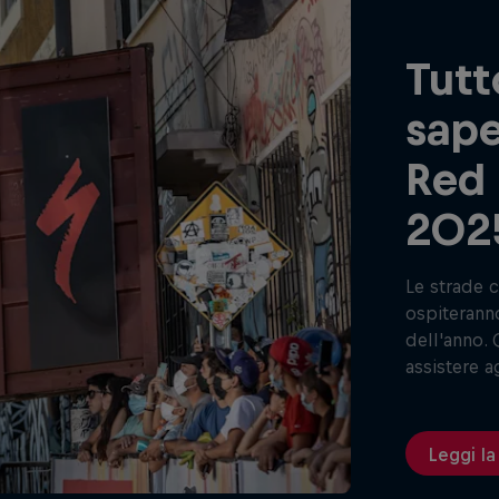
Tutt
sape
Red 
202
Le strade c
ospiteranno
dell'anno. 
assistere ag
Leggi la