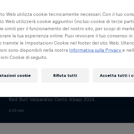
ito Web utilizza cookie tecnicamente necessari. Con il tuo con
to Web utilizzerà cookie aggiuntivi (inclusi cookie di terze parti
e simili per il funzionamento del nostro sito, per scopi di mark
orare la tua esperienza online. Puoi revocare il tuo consenso in 
ramite le Impostazioni Cookie nel footer del sito Web. Ulterio
oni sono disponibili nella nostra
Informativa sulla Privacy
e nel
oni Cookie di seguito.
MTB
stazioni cookie
Rifiuta tutti
Accetta tutti i 
La discesa vincente di Lucas Borba
Ripercorri la corsa vincente di Lucas Borba nella
Red Bull Valparaíso Cerro Abajo 2024.
4:23 min