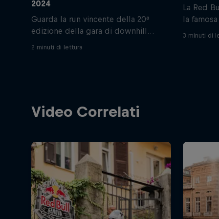
2024
La Red Bu
Guarda la run vincente della 20ª
la famosa
edizione della gara di downhill
cui i corr
3 minuti di l
urbano più famosa del mondo con il
della citt
2 minuti di lettura
commento di Marco Aurelio Fontana
deluso le
e Toto Testa in diretta da Valparaíso.
show da b
Video Correlati