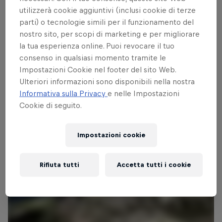
personale strategia di percorso, ma deve
utilizzerà cookie aggiuntivi (inclusi cookie di terze
obbligatoriamente toccare i 'turnpoint'
parti) o tecnologie simili per il funzionamento del
(punti di aggiramento) fissati in Austria,
nostro sito, per scopi di marketing e per migliorare
Italia (le Tre Cime), Svizzera e Francia,
la tua esperienza online. Puoi revocare il tuo
con arrivo nel Principato di Monaco. Il
consenso in qualsiasi momento tramite le
Impostazioni Cookie nel footer del sito Web.
requisito obbligatorio per partecipare al
Ulteriori informazioni sono disponibili nella nostra
Red Bull X-Alps è quello di possedere
Informativa sulla Privacy
e nelle Impostazioni
un’eccezionale capacità di resistenza.
Cookie di seguito.
Impostazioni cookie
Rifiuta tutti
Accetta tutti i cookie