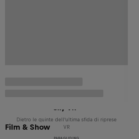
Il making of di "Touching the
Sky VR"
Dietro le quinte dell'ultima sfida di riprese
Film & Show
VR
PARAGLIDING