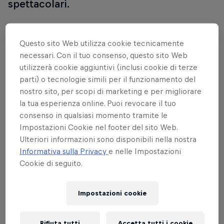
spettacolari.
Questo sito Web utilizza cookie tecnicamente
necessari. Con il tuo consenso, questo sito Web
utilizzerà cookie aggiuntivi (inclusi cookie di terze
parti) o tecnologie simili per il funzionamento del
nostro sito, per scopi di marketing e per migliorare
la tua esperienza online. Puoi revocare il tuo
consenso in qualsiasi momento tramite le
Impostazioni Cookie nel footer del sito Web.
Ulteriori informazioni sono disponibili nella nostra
Informativa sulla Privacy
e nelle Impostazioni
Cookie di seguito.
Da non perdere
Impostazioni cookie
DH e XC di scena a
Lenzerheide
Rifiuta tutti
Accetta tutti i cookie