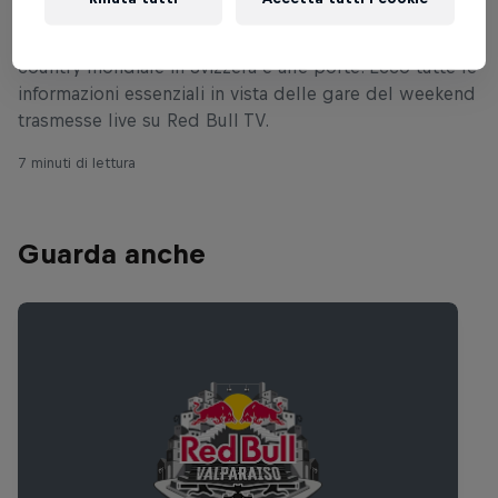
L'appuntamento con lo show della downhill e cross-
country mondiale in Svizzera è alle porte. Ecco tutte le
informazioni essenziali in vista delle gare del weekend
trasmesse live su Red Bull TV.
7 minuti di lettura
Guarda anche